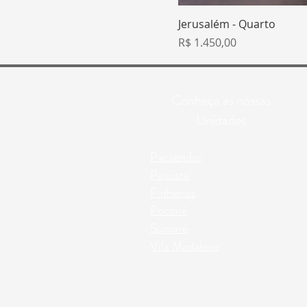
Jerusalém - Quarto
Preço
R$ 1.450,00
Conheça as nossas
Unidades
Pacaembu
Paulista
Pinheiros
Poconé
Sumaré
Vila Madalena