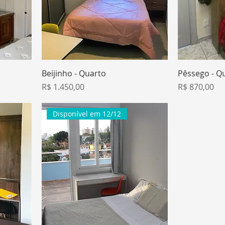
Beijinho - Quarto
Pêssego - Q
Preço
Preço
R$ 1.450,00
R$ 870,00
Disponível em 12/12