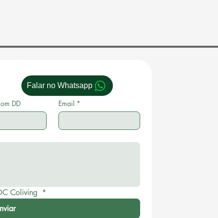
Falar no Whatsapp
com DD
Email
*
OC Coliving 
*
nviar