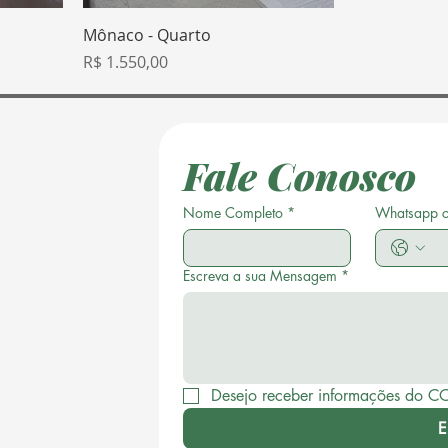
Mônaco - Quarto
Preço
R$ 1.550,00
Fale Conosco
Nome Completo
*
Whatsapp 
Escreva a sua Mensagem
*
Desejo receber informações do C
E