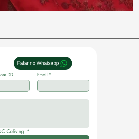
Falar no Whatsapp
com DD
Email
*
OC Coliving 
*