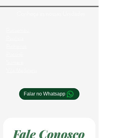
Conheça as nossas Unidades
Pacaembu
Paulista
Pinheiros
Poconé
Sumaré
Vila Madalena
Falar no Whatsapp
Fale Conosco