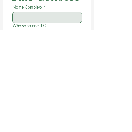
Nome Completo
*
Whatsapp com DD
Email
*
Escreva a sua Mensagem
*
Desejo receber informações 
do COC Coliving 
*
Enviar