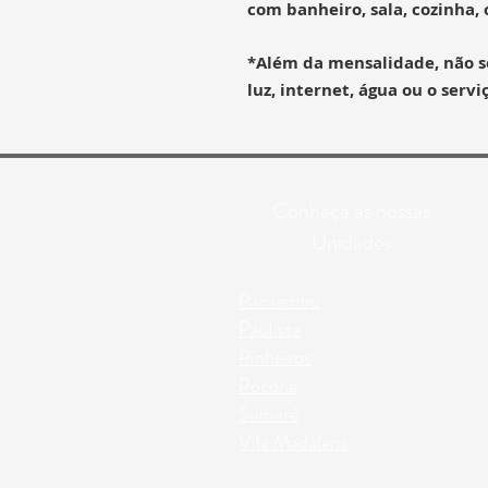
com banheiro, sala, cozinha,
*Além da mensalidade, não s
luz, internet, água ou o ser
Conheça as nossas
Unidades
Pacaembu
Paulista
Pinheiros
Poconé
Sumaré
Vila Madalena