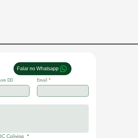
Falar no Whatsapp
com DD
Email
*
OC Coliving 
*