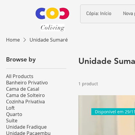
Cópia: Início
Nova 
Coliving
Home
Unidade Sumaré
Browse by
Unidade Suma
All Products
Banheiro Privativo
1 product
Cama de Casal
Cama de Solteiro
Cozinha Privativa
Loft
Disponível em 29/1
Quarto
Suíte
Unidade Fradique
Unidade Pacaembu