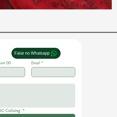
Falar no Whatsapp
com DD
Email
*
OC Coliving 
*