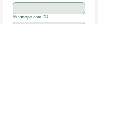
Whatsapp com DD
Email
*
Escreva a sua Mensagem
*
Desejo receber informações 
do COC Coliving 
*
Enviar
Criação: KLN