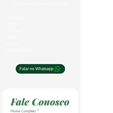
Conheça as nossas Unidades
Pacaembu
Paulista
Pinheiros
Poconé
Sumaré
Vila Madalena
Falar no Whatsapp
Fale Conosco
Nome Completo
*