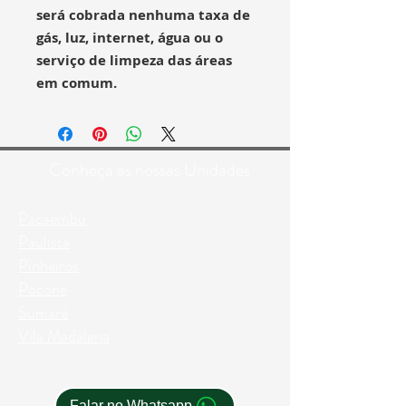
será cobrada nenhuma taxa de
gás, luz, internet, água ou o
serviço de limpeza das áreas
em comum.
Conheça as nossas Unidades
Pacaembu
Paulista
Pinheiros
Poconé
Sumaré
Vila Madalena
Falar no Whatsapp