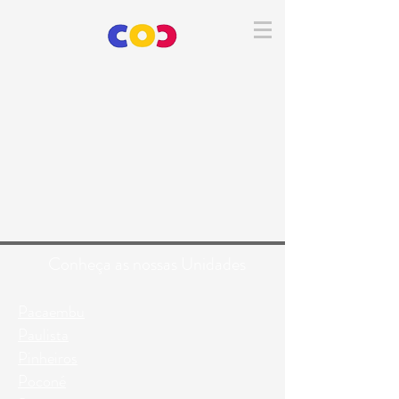
Conheça as nossas Unidades
Pacaembu
Paulista
Pinheiros
Poconé